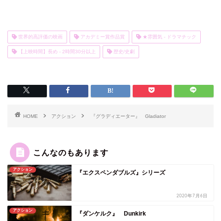
世界的高評価の映画
アカデミー賞作品賞
★雰囲気 - ドラマチック
【上映時間】長め - 2時間30分以上
歴史/史劇
HOME
アクション
『グラディエーター』 Gladiator
こんなのもあります
アクション
『エクスペンダブルズ』シリーズ
2020年7月6日
アクション
『ダンケルク』 Dunkirk