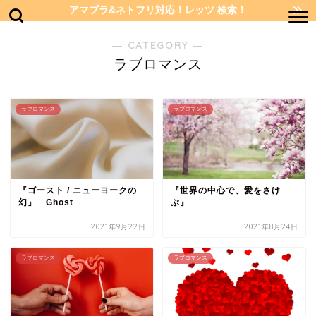
アマプラ&ネトフリ対応！レッツ 検索！
― CATEGORY ―
ラブロマンス
ラブロマンス
ラブロマンス
『ゴースト / ニューヨークの
『世界の中心で、愛をさけ
幻』 Ghost
ぶ』
2021年9月22日
2021年8月24日
ラブロマンス
ラブロマンス