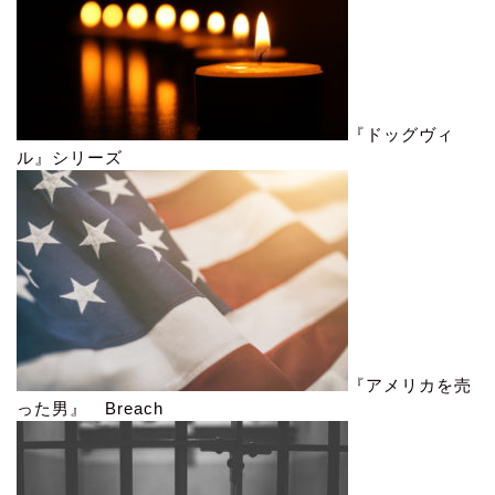
『ドッグヴィ
ル』シリーズ
『アメリカを売
った男』 Breach