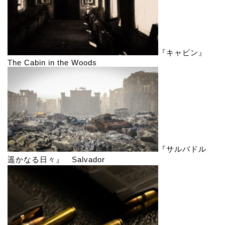
『キャビン』
The Cabin in the Woods
『サルバドル
遥かなる日々』 Salvador